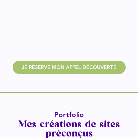
Tu disposes ainsi d’un site évolutif que tu n’auras pas
à refaire quand tes besoins évolueront, de
l’accompagnement d’un professionnel, le tout dans
un délai rapide et à coût réduit.
JE RÉSERVE MON APPEL DÉCOUVERTE
Portfolio
Mes créations de sites
préconçus