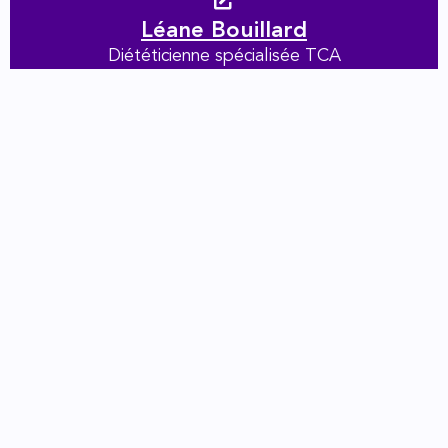
Léane Bouillard
Diététicienne spécialisée TCA
VOIR PLUS DE RÉALISATIONS
Déroulé
Ton site internet de coach
ou thérapeute livré en 7
jours